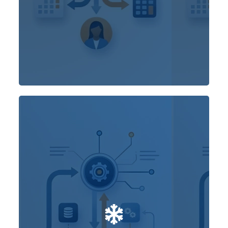
facturación, pagos, inventarios
Integra
con tus sistemas
y datos contables
externos.