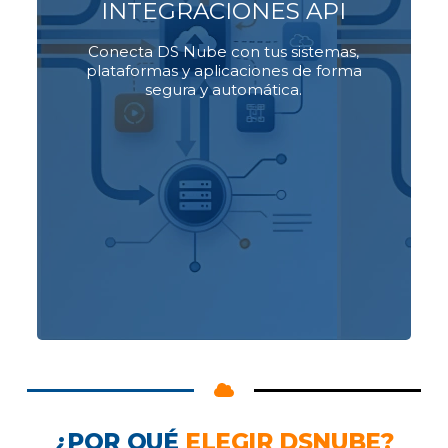
INTEGRACIONES API
permite
API contable
Nuestra
automatizar procesos y escalar tu
Conecta DS Nube con tus sistemas,
operación sin depender de procesos
plataformas y aplicaciones de forma
manuales.
segura y automática.
Explorar integraciones
¿POR QUÉ
ELEGIR DSNUBE?