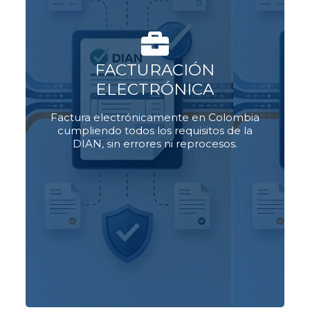
facturas
Genera, transmite y valida
, notas crédito y débito en
electrónicas
FACTURACIÓN
tiempo real.
actualizado con
DS Nube se mantiene
ELECTRÓNICA
, para que tu empresa
la normativa DIAN
facture sin sanciones y sin
Factura electrónicamente en Colombia
complicaciones.
cumpliendo todos los requisitos de la
DIAN, sin errores ni reprocesos.
Ver planes