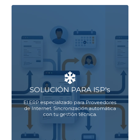
salarios, horas extra, recargos,
Calcula
de
seguridad social y prestaciones
SOLUCIÓN PARA ISP's
forma automática.
nómina electrónica a la DIAN
Envía la
sin errores y mantén tu empresa al día
El ERP especializado para Proveedores
con la ley laboral colombiana.
de Internet. Sincronización automática
con tu gestión técnica.
Ver planes